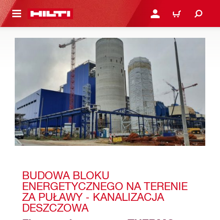
 STRONY GŁÓWNEJ
ZALOGUJ SIĘ LUB ZARE
KOSZYK
BUDOWA BLOKU 
ENERGETYCZNEGO NA TERENIE 
ZA PUŁAWY - KANALIZACJA 
DESZCZOWA