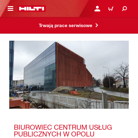
 STRONY GŁÓWNEJ
ZALOGUJ SIĘ LUB ZARE
KOSZYK
Trwają prace serwisowe
BIUROWIEC CENTRUM USŁUG 
PUBLICZNYCH W OPOLU