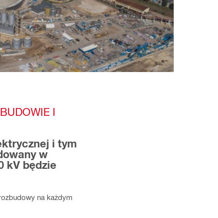
BUDOWIE I
ktrycznej i tym
udowany w
0 kV będzie
ć rozbudowy na każdym