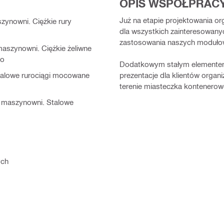
OPIS WSPÓŁPRAC
Już na etapie projektowania o
szynowni. Ciężkie rury
dla wszystkich zainteresowanyc
zastosowania naszych modułow
 maszynowni. Ciężkie żeliwne
go
Dodatkowym stałym elementem 
prezentacje dla klientów orga
Stalowe rurociągi mocowane
terenie miasteczka kontenero
 i maszynowni. Stalowe
ych