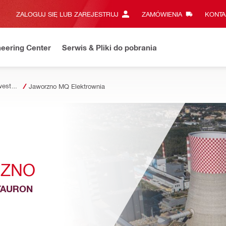
ZALOGUJ SIĘ LUB ZAREJESTRUJ
ZAMÓWIENIA
KONTA
eering Center
Serwis & Pliki do pobrania
Referencje z Inwestycji
Jaworzno MQ Elektrownia
RZNO
 TAURON