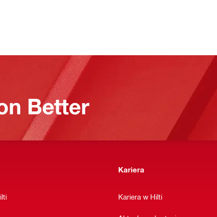
on Better
Kariera
lti
Kariera w Hilti