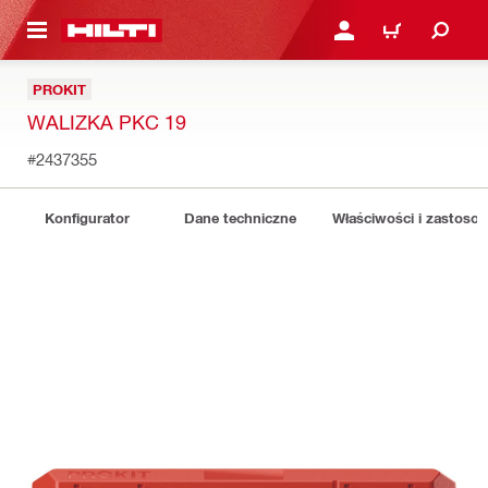
 STRONY GŁÓWNEJ
ZALOGUJ SIĘ LUB ZARE
KOSZYK
PROKIT
WALIZKA PKC 19
#2437355
Konfigurator
Dane techniczne
Właściwości i zastoso