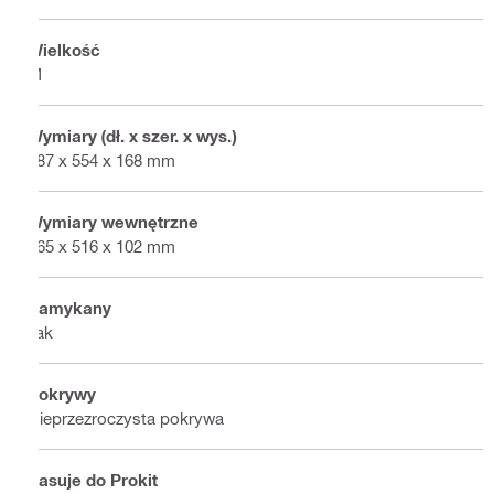
Wielkość
M
Wymiary (dł. x szer. x wys.)
387 x 554 x 168 mm
Wymiary wewnętrzne
365 x 516 x 102 mm
Zamykany
Tak
Pokrywy
Nieprzezroczysta pokrywa
Pasuje do Prokit