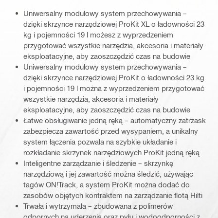
Uniwersalny modułowy system przechowywania –
dzięki skrzynce narzędziowej ProKit XL o ładowności 23
kg i pojemności 19 l możesz z wyprzedzeniem
przygotować wszystkie narzędzia, akcesoria i materiały
eksploatacyjne, aby zaoszczędzić czas na budowie
Uniwersalny modułowy system przechowywania –
dzięki skrzynce narzędziowej ProKit o ładowności 23 kg
i pojemności 19 l można z wyprzedzeniem przygotować
wszystkie narzędzia, akcesoria i materiały
eksploatacyjne, aby zaoszczędzić czas na budowie
Łatwe obsługiwanie jedną ręką – automatyczny zatrzask
zabezpiecza zawartość przed wysypaniem, a unikalny
system łączenia pozwala na szybkie układanie i
rozkładanie skrzynek narzędziowych ProKit jedną ręką
Inteligentne zarządzanie i śledzenie – skrzynkę
narzędziową i jej zawartość można śledzić, używając
tagów ON!Track, a system ProKit można dodać do
zasobów objętych kontraktem na zarządzanie flotą Hilti
Trwała i wytrzymała – zbudowana z polimerów
odpornych na uderzenia oraz pyłu i wodoodporności z