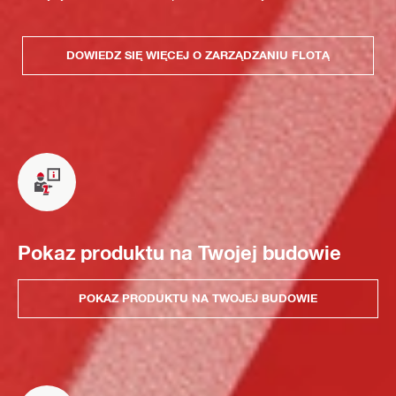
DOWIEDZ SIĘ WIĘCEJ O ZARZĄDZANIU FLOTĄ
Pokaz produktu na Twojej budowie
POKAZ PRODUKTU NA TWOJEJ BUDOWIE