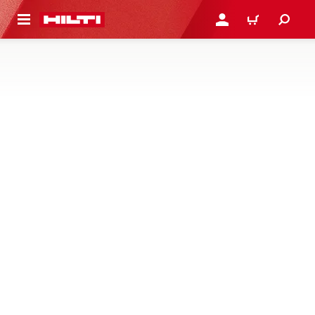
 STRONY GŁÓWNEJ
ZALOGUJ SIĘ LUB ZARE
KOSZYK
TORBY NARZĘDZIOWE
Torby i plecaki na urządzenia i narzędzia budowlane
1 Produkty