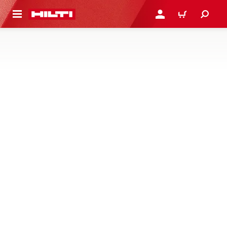
 STRONY GŁÓWNEJ
ZALOGUJ SIĘ LUB ZARE
KOSZYK
WALIZKI I ORGANIZERY NA
MATERIAŁY EKSPLOATACYJNE
Walizki do przechowywania materiałów eksploatacyjnych
oraz akcesoriów do urządzeń
1 Produkty
PROKIT