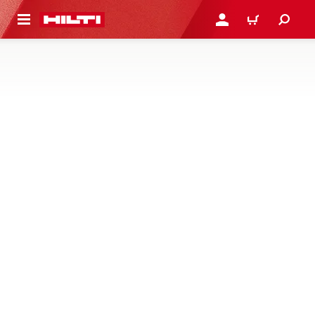
 STRONY GŁÓWNEJ
ZALOGUJ SIĘ LUB ZARE
KOSZYK
AKCESORIA DO PRZECHOWYWANIA I
TRANSPORTU NARZĘDZI
Akcesoria do przechowywania i transportowania urządzeń -
wkłady, kółka do wózków i inne
1 Produkty