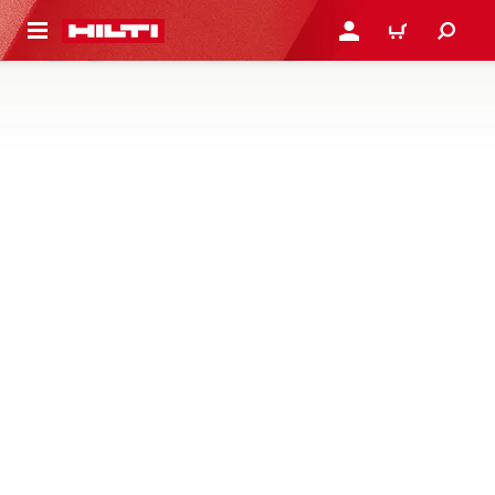
 STRONY GŁÓWNEJ
ZALOGUJ SIĘ LUB ZARE
KOSZYK
WIERTŁA KORONOWE DIAMENTOWE,
MODUŁY X-CHANGE I SEGMENTY
Wiertła koronowe diamentowe, moduły X-Change i
segmenty, przeznaczone do wiercenia koronowego ze
statywu w betonie i murze
1 Produkty