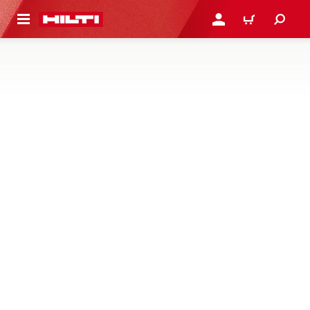
 STRONY GŁÓWNEJ
ZALOGUJ SIĘ LUB ZARE
KOSZYK
KOŃCÓWKI I NASADKI
Znajdź odpowiednie końcówki, uchwyty końcówek oraz
inny osprzęt do elektronarzędzi Hilti, opracowane, aby
zapewnić precyzyjne dopasowanie i dużą trwałość podczas
wykonywania zamocowań, kotwienia lub dokręcania śrub
1 Produkty