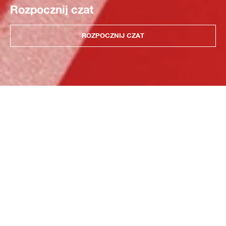
Rozpocznij czat
ROZPOCZNIJ CZAT