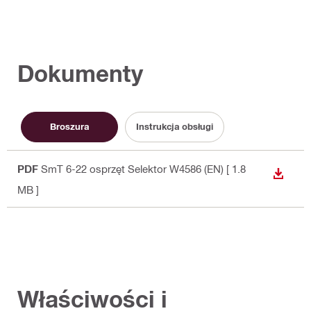
Dokumenty
Broszura
Instrukcja obsługi
PDF
SmT 6-22 osprzęt Selektor W4586 (EN)
[ 1.8
WYŚWI
MB ]
Właściwości i