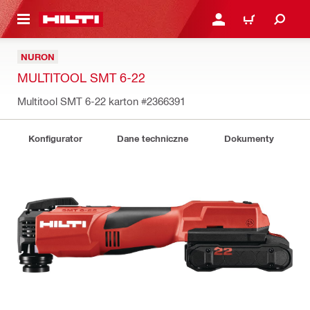
 STRONY GŁÓWNEJ
ZALOGUJ SIĘ LUB ZARE
KOSZYK
NURON
MULTITOOL SMT 6-22
Multitool SMT 6-22 karton
#2366391
Konfigurator
Dane techniczne
Dokumenty