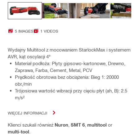
5 IMAGES
1 VIDEOS
Wydajny Multitool z mocowaniem StarlockMax i systemem
AVR, kąt oscylacji 4°
Materiał podłoża: Płyty gipsowo-kartonowe, Drewno,
Zaprawa, Farba, Cement, Metal, PCV
Prędkość obrotowa bez obciążenia: Bieg 1: 20000
obr./min
Trójosiowa wartość wibracji przy cięciu płyt (ah, B): 2.5
m/s²
WIĘCEJ INFORMACJI
Klienci szukali również
Nuron
,
SMT 6
,
multitool
or
multi-tool
.