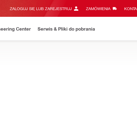
ZALOGUJ SIĘ LUB ZAREJESTRUJ
ZAMÓWIENIA
KONTA
eering Center
Serwis & Pliki do pobrania
wierających urządzenia i osprzęt potrzebne do wykonywania codzi
rzech narzędzi akumulatorowych
TRY
Brak danych techni