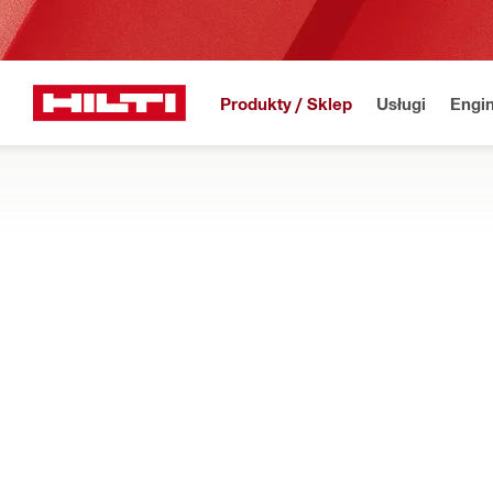
Produkty / Sklep
Usługi
Engin
Strona główna
Produkty
Elektronarzędzia
ZESTAWY ELEKTRONARZĘDZI
Dowiedz się o zestawach elektronarzędzi akumulatorowych za
Filtr
Zestawy t
WYCZYŚĆ WSZYSTKIE FIL
Trzyelementowe narzędzia
akumulatorowe combo
Typy