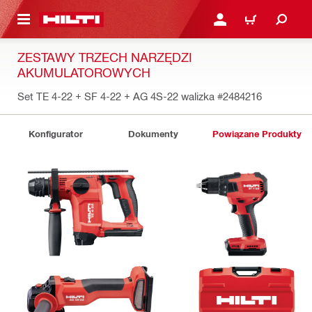
 STRONY GŁÓWNEJ
ZALOGUJ SIĘ LUB ZARE
KOSZYK
ZESTAWY TRZECH NARZĘDZI
AKUMULATOROWYCH
Set TE 4-22 + SF 4-22 + AG 4S-22 walizka
#2484216
Konfigurator
Dokumenty
Powiązane Produkty