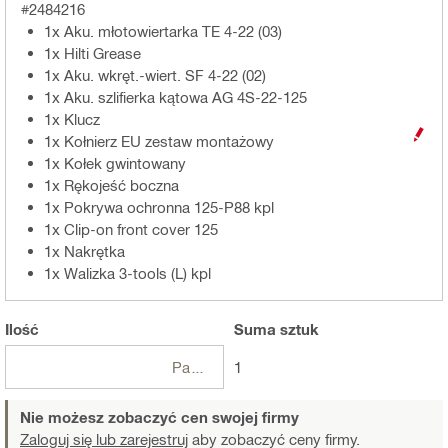
#2484216
1x Aku. młotowiertarka TE 4-22 (03)
1x Hilti Grease
1x Aku. wkręt.-wiert. SF 4-22 (02)
1x Aku. szlifierka kątowa AG 4S-22-125
1x Klucz
1x Kołnierz EU zestaw montażowy
1x Kołek gwintowany
1x Rękojeść boczna
1x Pokrywa ochronna 125-P88 kpl
1x Clip-on front cover 125
1x Nakrętka
1x Walizka 3-tools (L) kpl
Ilość
Suma
sztuk
Paczki
1
Nie możesz zobaczyć cen swojej firmy
Zaloguj się lub zarejestruj
aby zobaczyć ceny firmy.