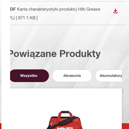
PDF
Karta charakterystyki produktu Hilti Grease
WYŚWI
(PL)
[ 871.1 KB ]
Powiązane Produkty
Wszystko
Akcesoria
Akumulatory i P