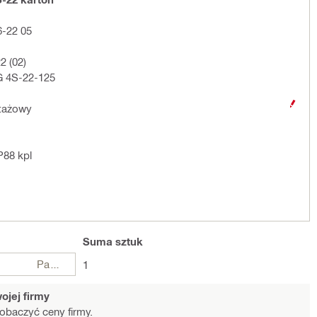
6-22 05
2 (02)
AG 4S-22-125
ntażowy
P88 kpl
Suma
sztuk
Paczki
1
ojej firmy
obaczyć ceny firmy.