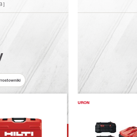
B ]
y
Prostowniki
NURON