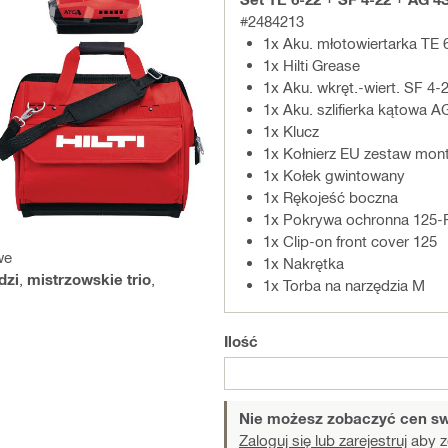
#2484213
1x Aku. młotowiertarka TE 
1x Hilti Grease
1x Aku. wkręt.-wiert. SF 4-2
1x Aku. szlifierka kątowa 
1x Klucz
1x Kołnierz EU zestaw mo
1x Kołek gwintowany
1x Rękojeść boczna
1x Pokrywa ochronna 125-
1x Clip-on front cover 125
we
1x Nakrętka
dzi
,
mistrzowskie trio
,
1x Torba na narzędzia M
Ilość
Nie możesz zobaczyć cen sw
Zaloguj się lub zarejestruj
aby z