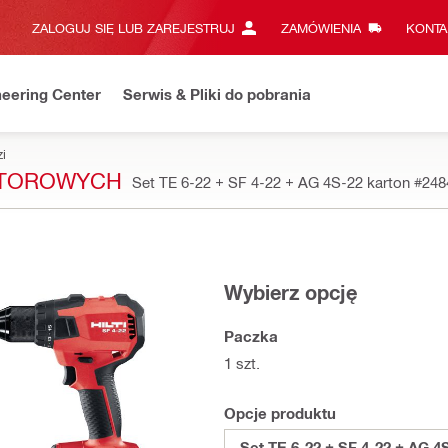
ZALOGUJ SIĘ LUB ZAREJESTRUJ
ZAMÓWIENIA
KONTA
eering Center
Serwis & Pliki do pobrania
i
ATOROWYCH
Set TE 6-22 + SF 4-22 + AG 4S-22 karton
#248
Wybierz opcję
Paczka
1 szt.
Opcje produktu
Set TE 6-22 + SF 4-22 + AG 4