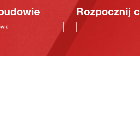
 budowie
Rozpocznij c
OWIE