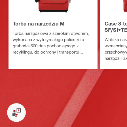
Torba na narzędzia M
Case 3-to
SF/SI+T
Torba narzędziowa z szerokim otworem,
wykonana z wytrzymałego poliestru o
Walizka na
grubości 600 den pochodzącego z
wzmacniany
recyklingu, do ochrony i transportu
przechowyw
elektronarzędzi i akcesoriów
narzędzi i 