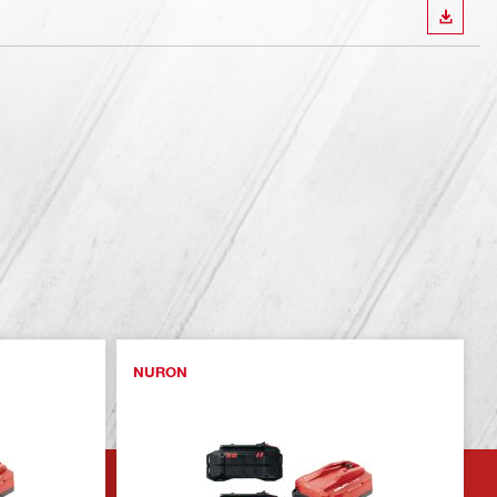
WYŚWI
NURON