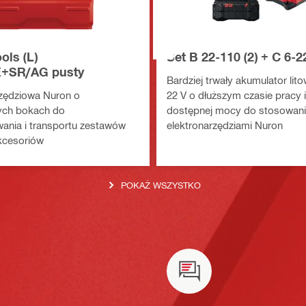
ols (L)
Set B 22-110 (2) + C 6-22
E+SR/AG pusty
Bardziej trwały akumulator li
rzędziowa Nuron o
22 V o dłuższym czasie pracy 
ch bokach do
dostępnej mocy do stosowani
ania i transportu zestawów
elektronarzędziami Nuron
akcesoriów
POKAŻ WSZYSTKO