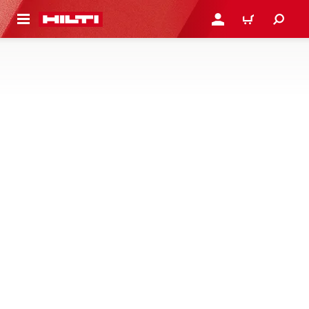
 STRONY GŁÓWNEJ
ZALOGUJ SIĘ LUB ZARE
KOSZYK
SKANERY I CZUJNIKI
Innowacyjne urządzenia umożliwiające precyzyjne i
nieinwazyjne badania konstrukcji oraz wykrywanie
przedmiotów wewnątrz betonu
1 Produkty