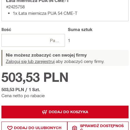
Łata miernicza PUA 54 CME-T
#2425758
1x Łata miernicza PUA 54 CME-T
Ilość
Suma
sztuk
Paczki
1
Nie możesz zobaczyć cen swojej firmy
Zaloguj się lub zarejestruj
aby zobaczyć ceny firmy.
503,53 PLN
503,53 PLN
/
1 Szt.
Cena netto po rabacie
DODAJ DO KOSZYKA
SPRAWDŹ DOSTĘPNOŚ
DODAJ DO ULUBIONYCH
Ć