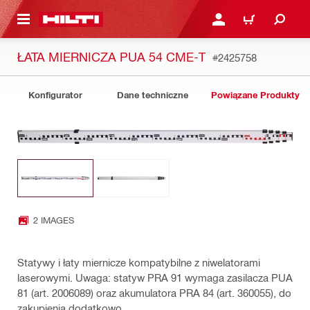
 STRONY GŁÓWNEJ
ZALOGUJ SIĘ LUB ZARE
KOSZYK
ŁATA MIERNICZA PUA 54 CME-T
#2425758
Konfigurator
Dane techniczne
Powiązane Produkty
2 IMAGES
Statywy i łaty miernicze kompatybilne z niwelatorami
laserowymi. Uwaga: statyw PRA 91 wymaga zasilacza PUA
81 (art. 2006089) oraz akumulatora PRA 84 (art. 360055), do
zakupienia dodatkowo.