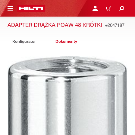
 STRONY GŁÓWNEJ
ZALOGUJ SIĘ LUB ZARE
KOSZYK
ADAPTER DRĄŻKA POAW 48 KRÓTKI
#2047187
Konfigurator
Dokumenty