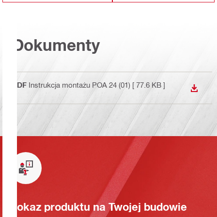
Dokumenty
PDF
Instrukcja montażu POA 24 (01)
[ 77.6 KB ]
WYŚWI
Pokaz produktu na Twojej budowie