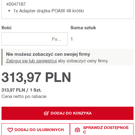
#2047187
1x Adapter drążka POAW 48 krótki
Ilość
Suma
sztuk
Paczki
1
Nie możesz zobaczyć cen swojej firmy
Zaloguj się lub zarejestruj
aby zobaczyć ceny firmy.
313,97 PLN
313,97 PLN
/
1 Szt.
Cena netto po rabacie
DODAJ DO KOSZYKA
SPRAWDŹ DOSTĘPNOŚ
DODAJ DO ULUBIONYCH
Ć