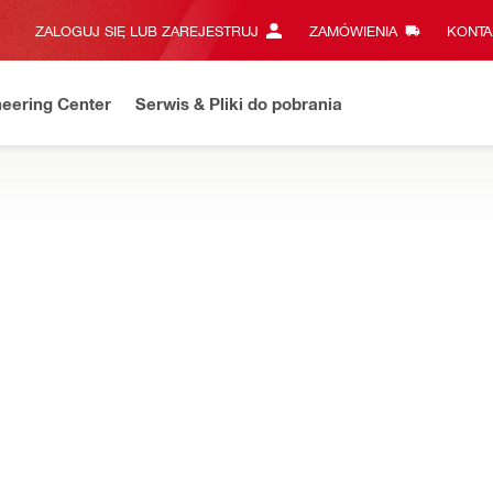
ZALOGUJ SIĘ LUB ZAREJESTRUJ
ZAMÓWIENIA
KONTA
eering Center
Serwis & Pliki do pobrania
toreb narzędziowych i innych akcesoriów poszerzających zakres 
lacyjny i pokrętło HA EXO-O1
TRY