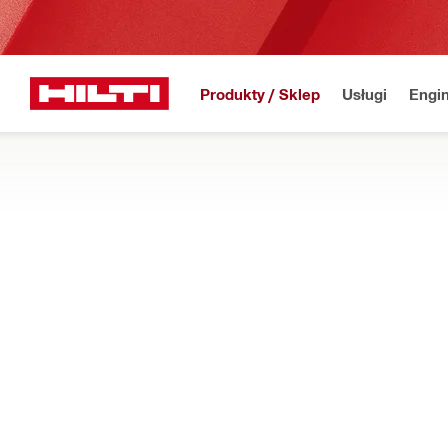
Produkty / Sklep
Usługi
Engin
Strona główna
Produkty
Bezpieczna i wydajna praca
AKCESORIA DO EGZOSZKIELETÓW
Poznaj szeroki asortyment podkładek pod ramię, adapterów, 
narzędziowych i egzoszkieletów
Filtr
Klip regu
WYCZYŚĆ WSZYSTKIE FIL
Adaptery