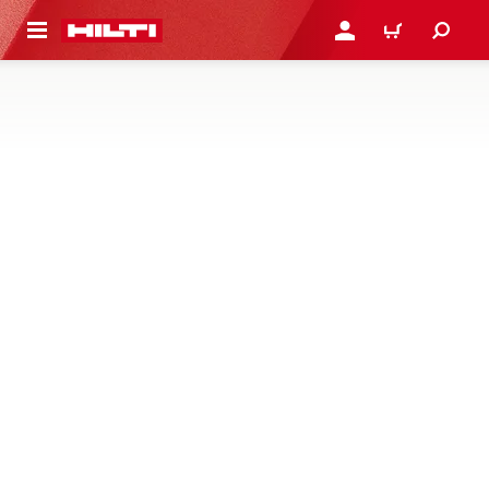
 STRONY GŁÓWNEJ
ZALOGUJ SIĘ LUB ZARE
KOSZYK
Trwają prace serwisowe
ELEMENTY I RĘKAWY
OGNIOCHRONNE
Brak produktów w tej kategorii