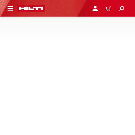
 STRONY GŁÓWNEJ
ZALOGUJ SIĘ LUB ZARE
KOSZYK
Trwają prace serwisowe
PROFILE
Profile zaprojektowane specjalnie do szybkiego,
niezawodnego i łatwego montażu systemów fasadowych.
Dostępne są również profile barwione.
1 Produkty