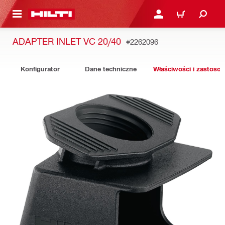
 STRONY GŁÓWNEJ
ZALOGUJ SIĘ LUB ZARE
KOSZYK
ADAPTER INLET VC 20/40
#2262096
Konfigurator
Dane techniczne
Właściwości i zastoso