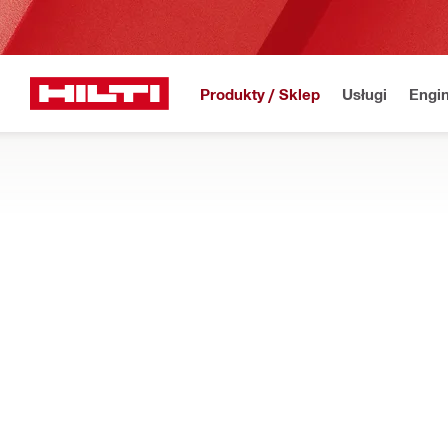
Produkty / Sklep
Usługi
Engin
Strona główna
Produkty
Oprogramowanie
AKCESORIA INSTALACYJNE DO SYSTE
Znajdź akcesoria montażowe takie jak tagi ON!Track lub taś
Filtr
Taśma kle
WYCZYŚĆ WSZYSTKIE FIL
Taśmy klejące
Typy