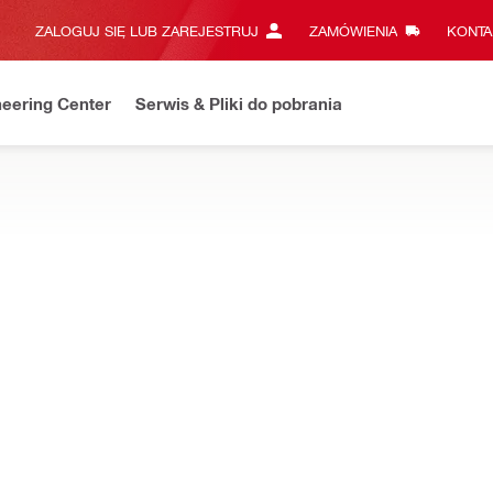
ZALOGUJ SIĘ LUB ZAREJESTRUJ
ZAMÓWIENIA
KONTA
eering Center
Serwis & Pliki do pobrania
MU ON!TRACK
my samoprzylepne
jąca AI T320
TRY
Zakres temperatur prac
-20 - 45 °C